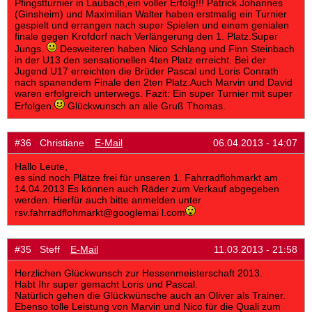
Pfingstturnier in Laubach,ein voller Erfolg!!! Patrick Johannes
(Ginsheim) und Maximilian Walter haben erstmalig ein Turnier
gespielt und errangen nach super Spielen und einem genialen
finale gegen Krofdorf nach Verlängerung den 1. Platz.Super
Jungs.
Desweiteren haben Nico Schlang und Finn Steinbach
in der U13 den sensationellen 4ten Platz erreicht. Bei der
Jugend U17 erreichten die Brüder Pascal und Loris Conrath
nach spanendem Finale den 2ten Platz.Auch Marvin und David
waren erfolgreich unterwegs. Fazit: Ein super Turnier mit super
Erfolgen.
Glückwunsch an alle Gruß Thomas.
#36 Christiane
E-Mail
06.04.2013 - 14:07
Hallo Leute,
es sind noch Plätze frei für unseren 1. Fahrradflohmarkt am
14.04.2013 Es können auch Räder zum Verkauf abgegeben
werden. Hierfür auch bitte anmelden unter
rsv.fahrradflohmarkt@googlemai l.com
#35 Steff
E-Mail
11.03.2013 - 21:58
Herzlichen Glückwunsch zur Hessenmeisterschaft 2013.
Habt Ihr super gemacht Loris und Pascal.
Natürlich gehen die Glückwünsche auch an Oliver als Trainer.
Ebenso tolle Leistung von Marvin und Nico für die Quali zum