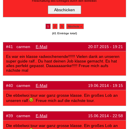
Freischaltung des Eintrages durch den Betreiber.
1
2
3
Nächste »
(41 Einträge total)
#41 carmen
E-Mail
20.07.2015 - 19:21
Es war ein klasse radwochenende!!!!!! Vielen dank an unseren
super guide ralf.. Du hast deinen Job klasse gemacht. Es hat
alles perfekt gepasst. Daaaaaaanke!!!!! Freue mich aufs
nächste mal
#40 carmen
E-Mail
19.06.2014 - 19:15
Die ebbelwoi tour war ganz grosse klasse. Ein großes Lob an
unseren ralf.
. Freue mich auf die nächste tour.
#39 carmen
E-Mail
15.06.2014 - 22:58
Die ebbelwoi tour war ganz grosse klasse. Ein großes Lob an